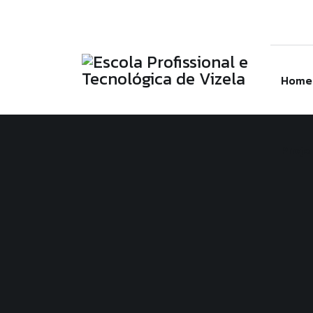
Linkedin
Instagram
Facebook
Escola Profissional e Tecnológica de Viz
(+351) 253 588 189
secretaria@eptv.
Home
Proje