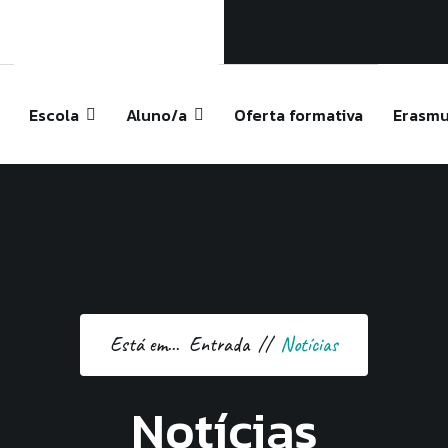
ela
pt
Escola
Aluno/a
Oferta formativa
Erasmu
tos FSE
Contactos
Está em...
Entrada
Notícias
Notícias