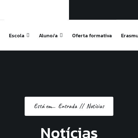
ela
pt
Escola
Aluno/a
Oferta formativa
Erasmu
tos FSE
Contactos
Está em...
Entrada
Notícias
Notícias