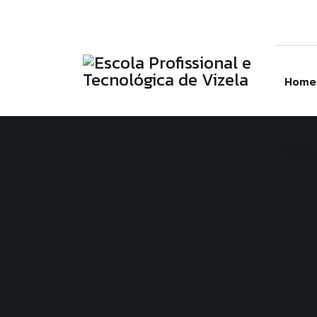
Linkedin
Instagram
Facebook
Escola Profissional e Tecnológica de Viz
(+351) 253 588 189
secretaria@eptv.
Home
Proje